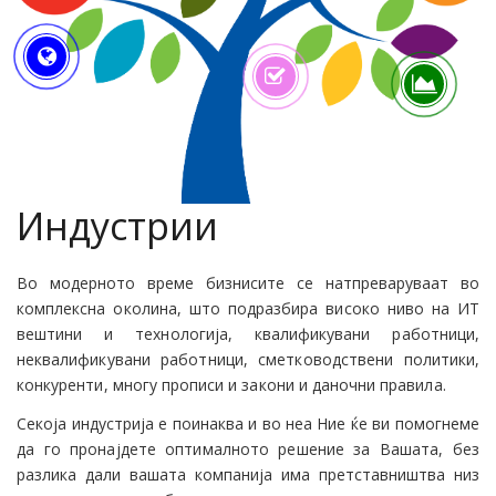
Индустрии
Во модерното време бизнисите се натпреваруваат во
комплексна околина, што подразбира високо ниво на ИТ
вештини и технологија, квалификувани работници,
неквалификувани работници, сметководствени политики,
конкуренти, многу прописи и закони и даночни правила.
Секоја индустрија е поинаква и во неа Ние ќе ви помогнеме
да го пронајдете оптималното решение за Вашата, без
разлика дали вашата компанија има претставништва низ