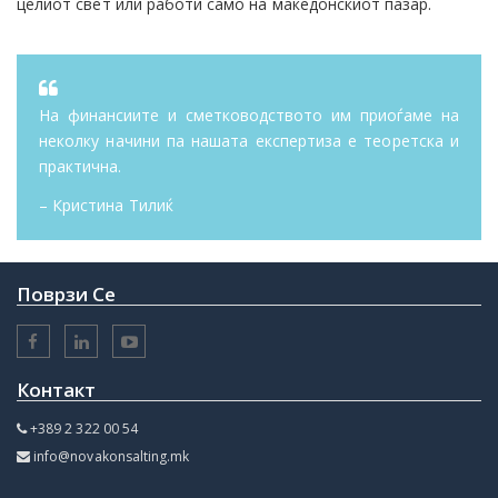
целиот свет или работи само на македонскиот пазар.
На финансиите и сметководството им приоѓаме на
неколку начини па нашата експертиза е теоретска и
практична.
– Кристина Тилиќ
Поврзи Се
Контакт
+389 2 322 00 54
info@novakonsalting.mk