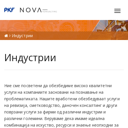
T
o
g
g
Индустрии
l
e
n
Индустрии
a
v
i
g
a
Ние сме посветени да обезбедиме високо квалитетни
t
услуги на компаниите засновани на познавање на
i
проблематиката. Нашите вработени обезбедуваат услуги
o
на ревизија, сметководство, даночен консалтинг и други
n
поврзани услуги за фирми од различни индустрии и
различни големини. Веруваме дека имаме идеална
комбинација на искуство, ресурси и знаење неопходни за