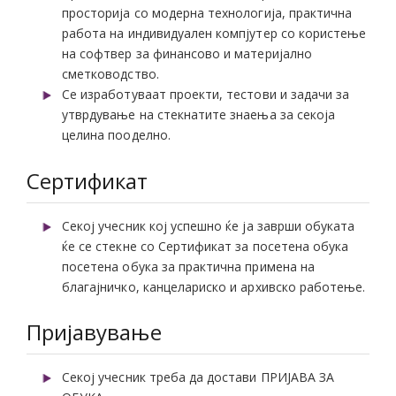
просторија со модерна технологија, практична
работа на индивидуален компјутер со користење
на софтвер за финансово и материјално
сметководство.
Се изработуваат проекти, тестови и задачи за
утврдување на стекнатите знаења за секоја
целина пооделно.
Сертификат
Секој учесник кој успешно ќе ја заврши обуката
ќе се стекне со Сертификат за посетена обука
посетена обука за практична примена на
благајничко, канцелариско и архивско работење.
Пријавување
Секој учесник треба да достави ПРИЈАВА ЗА