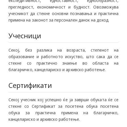
експедитивност, едноставност, еднообразност,
прегледност, економичност и будност. Овозможува
учесникот да стекне основни познавања и практична
примена на законот за персонален данок на доход.
Учесници
Секој, без разлика на возраста, степенот на
образование и работното искуство, што сака да се
стекне со практично знаење во областа на
благајничко, канцелариско и архивско работење.
Сертификати
Секој учесник кој успешно ќе ја заврши обуката ќе се
стекне со Сертификат за посетена обука посетена
обука за практична примена на благајничко,
канцелариско и архивско работење.