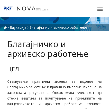
T
o
g
g
Едукација
Благајничко и архивско работење
l
e
Благајничко и
n
a
архивско работење
v
i
g
ЦЕЛ
a
t
Стекнување практични знаења за водење на
i
благајничко работење и правилно имплементирање на
o
законската регулатива. Овозможува учесникот да
n
стекне вештини за почитување на принципите на
канцелариското и архивско работење: точност,