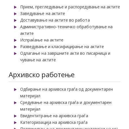
Прием, прегледување и распоредување на актите
Заведување на актите
Доставување на актите во работа
Административно-техничко обработување на
актите
Испраќање на актите
Разведување и класифицирање на актите
Одлагање на завршните акти во писарница и
чување на актите
Архивско работење
Одбирање на архивска граѓа од документарен
материјал
Средување на архивска граѓа и документарен
материјал
Евидентитрање на архивска граѓа
Категоризација на архивска граѓа
Потпишување на документарен материјал на кој