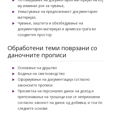
му изминал рок за чување,
Уништување на предложениот документарен
материјал,
Чување, заштита и обезбедување на
документарен материјал и архивска граѓа во
соодветен простор
Обработени теми поврзани со
даночните прописи
Основање на друштво
Водење на сметководство
Оформување на документација согласно
законските прописи
Пресметка на персонален данок на доход и
препознавање на трошоци кои се непризнаени
согласно законот на данок од добивка, и тоа по
следните основи: