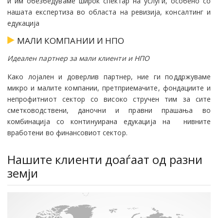
и им обезбедуваме широк спектар на услуги, особено со
нашата експертиза во областа на ревизија, консалтинг и
едукација
МАЛИ КОМПАНИИ И НПО
Идеален партнер за мали клиенти и НПО
Како лојален и доверлив партнер, ние ги поддржуваме
микро и малите компании, претприемачите, фондациите и
непрофитниот сектор со високо стручен тим за сите
сметководствени, даночни и правни прашања во
комбинација со континуирана едукација на нивните
вработени во финансовиот сектор.
Нашите клиенти доаѓаат од разни
земји