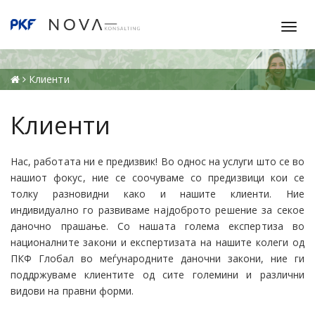
T
o
g
g
Клиенти
l
e
Клиенти
n
a
v
Нас, работата ни е предизвик! Во однос на услуги што се во
i
нашиот фокус, ние се соочуваме со предизвици кои се
g
толку разновидни како и нашите клиенти. Ние
a
индивидуално го развиваме најдоброто решение за секое
t
даночно прашање. Со нашата голема експертиза во
i
националните закони и експертизата на нашите колеги од
o
ПКФ Глобал во меѓународните даночни закони, ние ги
n
поддржуваме клиентите од сите големини и различни
видови на правни форми.