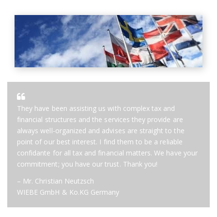
They have been assisting us with complex tax and
financial structures and the services they provide are
always well-organized and advises are straight to the
point of our best interest. I find them to be a reliable
confidante for all tax and financial matters. We have your
commitment; you have our trust. Thank you!
– Mr. Christian Neutzsch
WIEBE GmbH & Ko.KG Germany