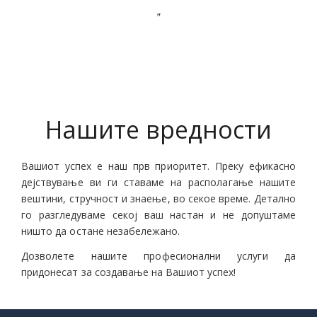
”
Нашите вредности
Вашиот успех е наш прв приоритет. Преку ефикасно
дејствување ви ги ставаме на располагање нашите
вештини, стручност и знаење, во секое време. Детално
го разгледуваме секој ваш настан и не допуштаме
ништо да остане незабележано.
Дозволете нашите професионални услуги да
придонесат за создавање на Вашиот успех!