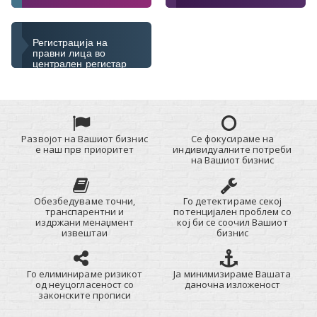
Регистрација на
правни лица во
централен регистар
Развојот на Вашиот бизнис
Се фокусираме на
е наш прв приоритет
индивидуалните потреби
на Вашиот бизнис
Обезбедуваме точни,
Го детектираме секој
транспарентни и
потенцијален проблем со
издржани менаџмент
кој би се соочил Вашиот
извештаи
бизнис
Го елиминираме ризикот
Ја минимизираме Вашата
од неуцогласеност со
даночна изложеност
законските прописи