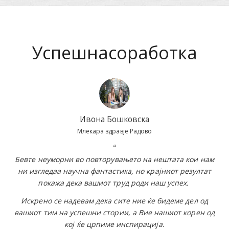
Успешна
соработка
Ивона Бошковска
Млекара здравје Радово
“
Бевте неуморни во повторувањето на нештата кои нам
ни изгледаа научна фантастика, но крајниот резултат
покажа дека вашиот труд роди наш успех.
Искрено се надевам дека сите ние ќе бидеме дел од
вашиот тим на успешни стории, а Вие нашиот корен од
кој ќе црпиме инспирација.