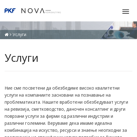
T
o
g
g
Услуги
l
e
Услуги
n
a
v
i
g
Ние сме посветени да обезбедиме високо квалитетни
a
услуги на компаниите засновани на познавање на
t
проблематиката. Нашите вработени обезбедуваат услуги
i
на ревизија, сметководство, даночен консалтинг и други
o
поврзани услуги за фирми од различни индустрии и
n
различни големини. Веруваме дека имаме идеална
комбинација на искуство, ресурси и знаење неопходни за