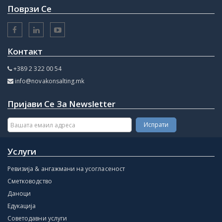
Поврзи Се
Контакт
+389 2 322 00 54
info@novakonsalting.mk
Пријави Се За Newsletter
Услуги
Ревизија & ангажмани на усогласеност
Сметководство
Даноци
Едукација
Советодавни услуги