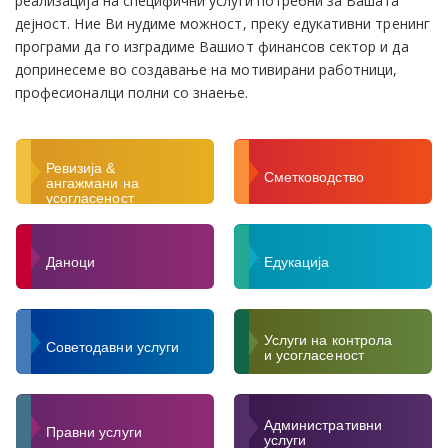
реализација на специфични услуги потребни за Вашата
дејност. Ние Ви нудиме можност, преку едукативни тренинг
програми да го изградиме Вашиот финансов сектор и да
допринесеме во создавање на мотивирани работници,
професионалци полни со знаење.
Ревизија &
ТВО
Сметководство
ангажмани на
усогласеност
Даноци
Едукација
Услуги на контрола
ОНТРОЛА И УСОГЛАСЕНОСТ
Советодавни услуги
и усогласеност
Административни
ИВНИ УСЛУГИ
Правни услуги
услуги