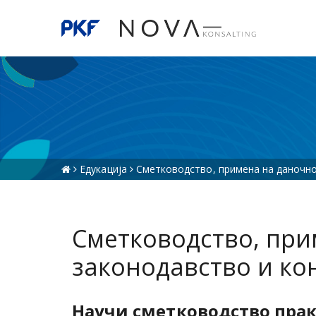
Едукација
Сметководство, примена на даночно
Сметководство, при
законодавство и ко
Научи сметководство прак