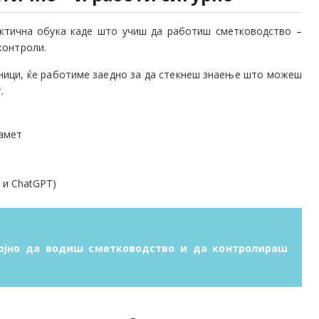
актична обука каде што учиш да работиш сметководство –
контроли.
есници, ќе работиме заедно за да стекнеш знаење што можеш
.
а
памет
 и ChatGPT)
тојно да водиш сметководство и да контролираш