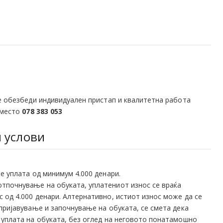
се обезбеди индивидуален пристап и квалитетна работа
 место
078 383 053
 услови
е уплата од минимум 4.000 денари.
отпочнување на обуката, уплатениот износ се враќа
 од 4.000 денари. Алтернативно, истиот износ може да се
 пријавување и започнување на обуката, се смета дека
а уплата на обуката, без оглед на неговото понатамошно