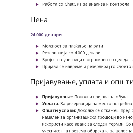
Работа со ChatGPT за анализа и контрола
Цена
24.000 денари
Можност за плаќање на рати
Резервација со 4.000 денари
Бројот на учесници е ограничен со цел да 
Пријави се навреме и резервирај го своето
Пријавување, уплата и општи
Пријавување:
Пополни пријава за обука
Уплата:
За резервација на место потребна 
Општи услови
: Доколку се откажеш пред 
намален за организациски трошоци во износ
искористи како аванс за следен термин. Со
учесникот ја презема обврската за целосн