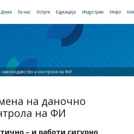
Дома
За нас
Услуги
Едукација
Индустрии
Инфо
Кл
 законодавство и контрола на ФИ
мена на даночно
нтрола на ФИ
тично – и работи сигурно