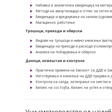
Набавка и аналитичка евиденција на матер
Методи на амортизација и отпис на ситен 
Евиденција и вреднување на залихи (сурови
Магацинско работење
Трошоци, приходи и обврски
Видови на трошоци и нивно книжење (матер
Евиденција на приходи и расходи (големоп
Анализа на побарувања и обврски
Даноци
,
извештаи
и контрола
Практична примена на Законот за ДДВ и За
Изготвување и книжење на ДДВ пријава и 
Контрола на салда, затворање на сметки и
Биланс на состојба, биланс на успех и отв
Учи сметководство од најдо