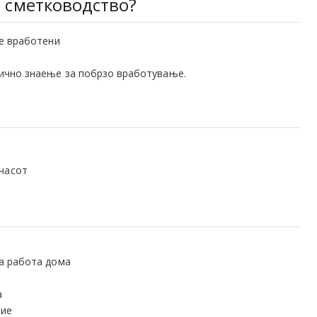
а сметководство?
те вработени
тично знаење за побрзо вработување.
 часот
за работа дома
а
ние