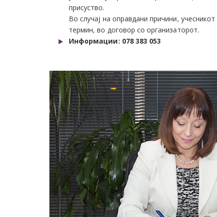
присуство.
Во случај на оправдани причини, учеснико
термин, во договор со организаторот.
Информации: 078 383 053