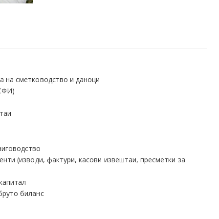
а на сметководство и даноци
СФИ)
штаи
ниговодство
енти (изводи, фактури, касови извештаи, пресметки за
 капитал
бруто биланс