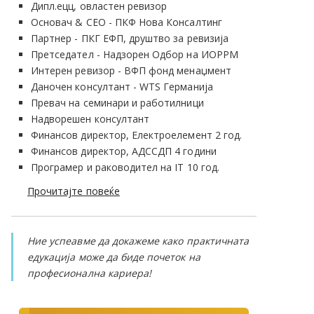
Дипл.ецц, овластен ревизор
Основач & CEO - ПКФ Нова Консалтинг
Партнер - ПКГ ЕФП, друштво за ревизија
Претседател - Надзорен Одбор на ИОРРМ
Интерен ревизор - ВФП фонд менаџмент
Даночен консултант - WTS Германија
Превач на семинари и работилници
Надворешен консултант
Финансов директор, Електроелемент 2 год.
Финансов директор, АДССДП 4 години
Програмер и раководител на IT 10 год.
Прочитајте повеќе
Ние успеавме да докажеме како практичната
едукација може да биде почеток на
професионална кариера!