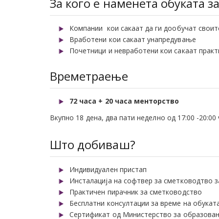
За кого е наменета обуката з
Компании кои сакаат да ги дообучат свои
Вработени кои сакаат унапредување
Почетници и невработени кои сакаат прак
Времетраење
72 часа + 20 часа менторство
Вкупно 18 дена, два пати неделно од 17:00 -20:00
Што добиваш?
Индивидуален пристап
Инсталација на софтвер за сметководтво 
Практичен пирачник за сметководство
Бесплатни консултации за време на обукат
Сертификат од Министерство за образова