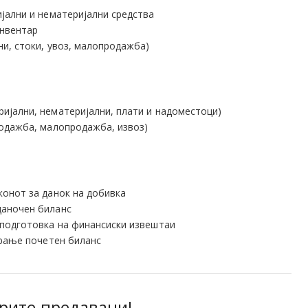
ијални и нематеријални средства
инвентар
ни, стоки, увоз, малопродажба)
ијални, нематеријални, плати и надоместоци)
родажба, малопродажба, извоз)
конот за данок на добивка
даночен биланс
 подготовка на финансиски извештаи
орање почетен биланс
брите предавачи!