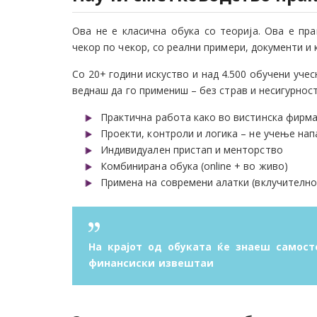
Ова не е класична обука со теорија. Ова е пр
чекор по чекор, со реални примери, документи и 
Со 20+ години искуство и над 4.500 обучени уч
веднаш да го примениш – без страв и несигурност
Практична работа како во вистинска фирм
Проекти, контроли и логика – не учење на
Индивидуален пристап и менторство
Комбинирана обука (online + во живо)
Примена на современи алатки (вклучително
На крајот од обуката ќе знаеш самос
финансиски извештаи