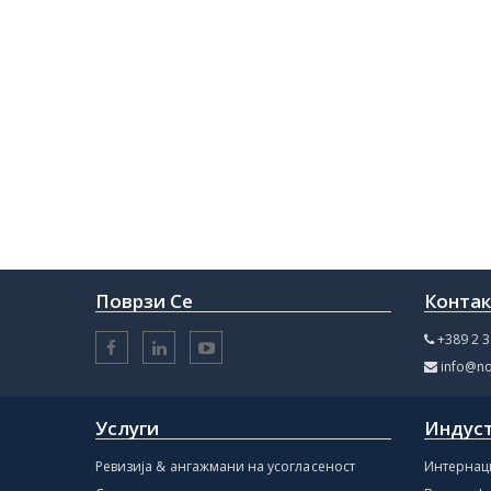
Поврзи Се
Конта
+389 2 3
info@no
Услуги
Индус
Ревизија & ангажмани на усогласеност
Интернац