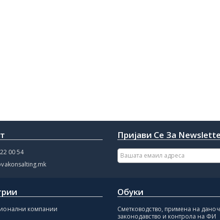
кт
Пријави Се За Newslett
22 00 54
vakonsalting.mk
трии
Обуки
ионални компании
Сметководство, примена на дано
законодавство и контрола на ФИ