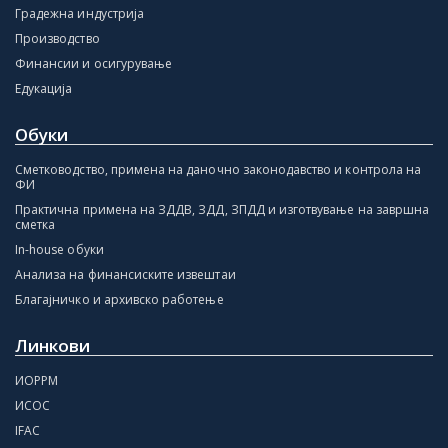
Градежна индустрија
Производство
Финансии и осигурување
Едукација
Обуки
Сметководство, примена на даночно законодавство и контрола на
ФИ
Практична примена на ЗДДВ, ЗДД, ЗПДД и изготвување на завршна
сметка
In-house обуки
Анализа на финансиските извештаи
Благајничко и архивско работење
Линкови
ИОРРМ
ИСОС
IFAC