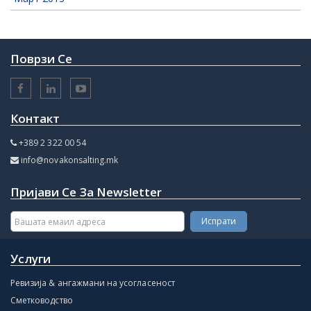
Поврзи Се
Контакт
+389 2 322 00 54
info@novakonsalting.mk
Пријави Се За Newsletter
Услуги
Ревизија & ангажмани на усогласеност
Сметководство