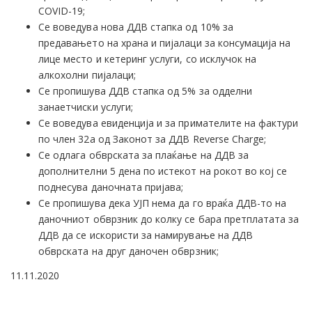
COVID-19;
Се воведува нова ДДВ стапка од 10% за
предавањето на храна и пијалаци за консумација на
лице место и кетеринг услуги, со исклучок на
алкохолни пијалаци;
Се пропишува ДДВ стапка од 5% за одделни
занаетчиски услуги;
Се воведува евиденција и за примателите на фактури
по член 32а од Законот за ДДВ Reverse Charge;
Се одлага обврската за плаќање на ДДВ за
дополнителни 5 дена по истекот на рокот во кој се
поднесува даночната пријава;
Се пропишува дека УЈП нема да го враќа ДДВ-то на
даночниот обврзник до колку се бара претплатата за
ДДВ да се искористи за намирување на ДДВ
обврската на друг даночен обврзник;
11.11.2020