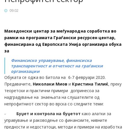
09.02
Македонски центар за меѓународна соработка во
рамки на програмата Граѓански ресурсен центар,
финансирана од Европската Унија организира обука
за
Финансиско управување, финансиска
транспарентност и отчетност на граѓански
организации
Обуката се оджа во Битола на 6-7 февруари 2020.
Предавачите,
Николаки Миов
и
Кристина Тилиќ
, преку
теоретски и практични примери допринесоа за
надградување на знаењата на слушателите од
непрофитниот сектор во врска со следните теми:
-
Буџет и контрола на буџетот
како алатки за
управување и раководење со финансиите, нивните
предности и недостатоци, методи и примери на изработка