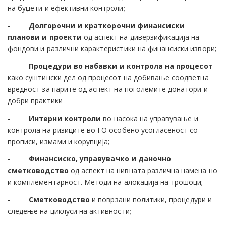
на буџети и ефективни контроли;
-
Долгорочни и краткорочни финансиски
планови и проекти
од аспект на диверзификација на
фондови и различни карактеристики на финансиски извори;
-
Процедури во набавки и контрола на процесот
како суштински дел од процесот на добивање соодветна
вредност за парите од аспект на поголемите донатори и
добри практики
-
Интерни контроли
во насока на управување и
контрола на ризиците во ГО особено усогласеност со
прописи, измами и корупција;
-
Финансиско, управувачко и даночно
сметководство
од аспект на нивната различна намена но
и комплементарност. Методи на алокација на трошоци;
-
Сметководство
и поврзани политики, процедури и
следење на циклуси на активности;